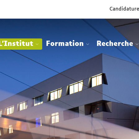
Aller
Navigation
Accès
Connexion
Candidatur
au
directs
contenu
L'Institut
Formation
Recherche