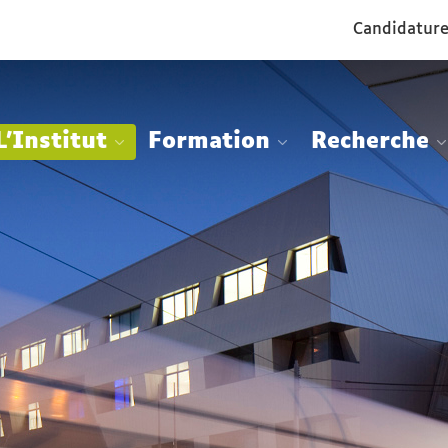
Aller
Navigation
Accès
Connexion
Candidatur
au
directs
contenu
L'Institut
Formation
Recherche