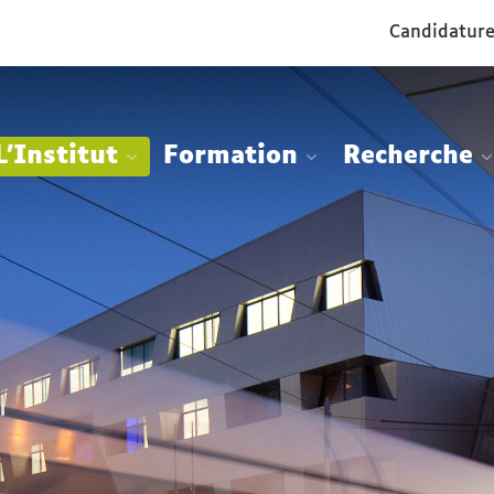
Aller
Navigation
Accès
Connexion
Candidatur
au
directs
contenu
L'Institut
Formation
Recherche