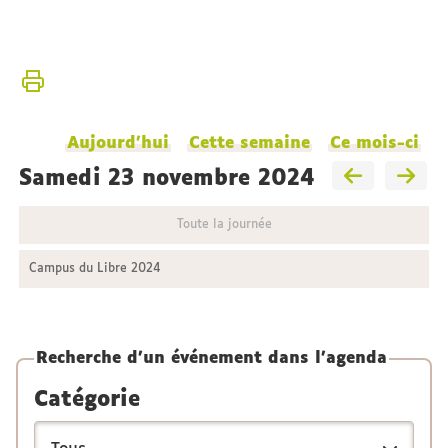
Vous
Accueil
êtes
ici :
L'Institut
Aujourd'hui
Cette semaine
Ce mois-ci
samedi 23 novembre 2024
Toute la journée
Campus du Libre 2024
Recherche d'un événement dans l'agenda
Catégorie