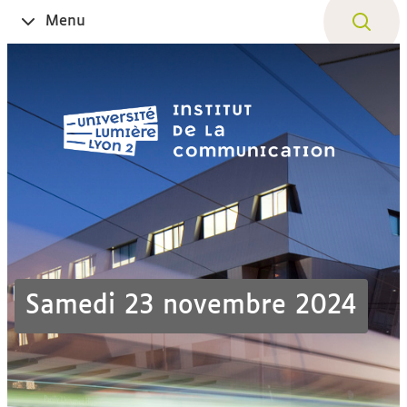
Aller
Navigation
Accès
Connexion
Menu
Ouvrir
au
directs
le
contenu
Samedi 23 novembre 2024