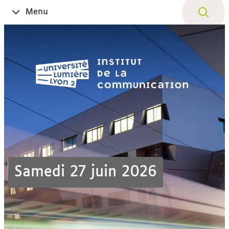
Aller
Navigation
Accès
Connexion
Menu
Ouvrir
au
directs
le
contenu
Samedi 27 juin 2026