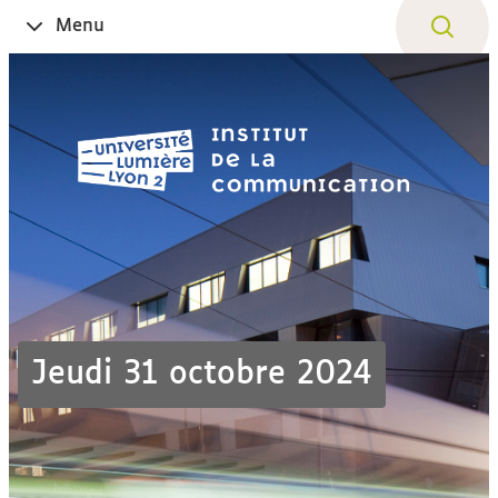
Aller
Navigation
Accès
Connexion
Menu
Ouvrir
au
directs
le
contenu
Jeudi 31 octobre 2024