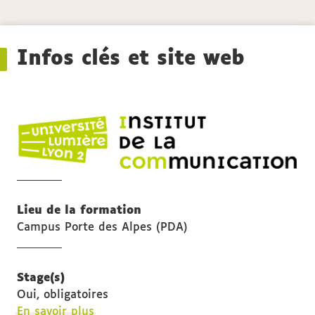
Détails
Infos clés et site web
IC
Ins
de
la
co
Lieu de la formation
Campus Porte des Alpes (PDA)
Stage(s)
Oui, obligatoires
à
En savoir plus