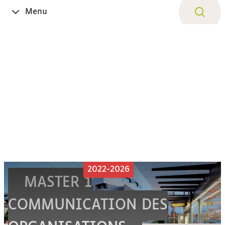
Aller
Navigation
Accès
Connexion
Menu
Ouvrir
au
directs
le
contenu
2022-2026
MASTER 1
COMMUNICATION DES