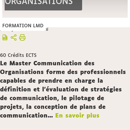
ORGANISATIONS
FORMATION LMD
Vous
Mise à jour le 24 mars 2026
Accueil
êtes
ici :
Formation
60
Crédits ECTS
Description
Le Master Communication des
Organisations forme des professionnels
capables de prendre en charge la
définition et l'évaluation de stratégies
de communication, le pilotage de
projets, la conception de plans de
communication...
En savoir plus