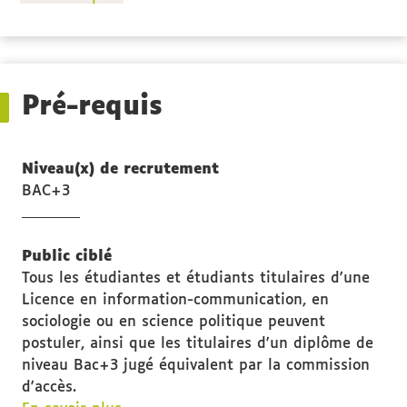
propos
des
Stage(s)
Pré-requis
Niveau(x) de recrutement
BAC+3
Public ciblé
Tous les étudiantes et étudiants titulaires d'une
Licence en information-communication, en
sociologie ou en science politique peuvent
postuler, ainsi que les titulaires d'un diplôme de
niveau Bac+3 jugé équivalent par la commission
d'accès.