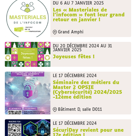
DU 6 AU 7 JANVIER 2025
Les « Masteriales de
l’infocom » font leur grand
retour en janvier !
Grand Amphi
DU 20 DÉCEMBRE 2024 AU 31
JANVIER 2025
Joyeuses fêtes !
LE 17 DÉCEMBRE 2024
Séminaire des métiers du
Master 2 OPSIE
(Cybersécurité) 2024/2025
-12ème édition
Bâtiment D, salle D011
LE 17 DÉCEMBRE 2024
SécuriDay revient pour une
17e édition !