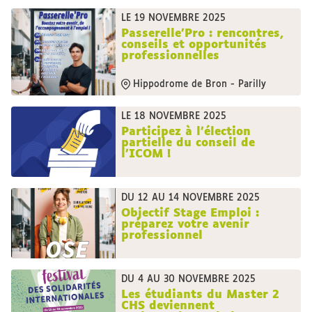
LE 19 NOVEMBRE 2025
Passerelle'Pro : rencontres,
conseils et opportunités
professionnelles
Hippodrome de Bron - Parilly
LE 18 NOVEMBRE 2025
Participez à l’élection
partielle du conseil de
l’ICOM !
DU 12 AU 14 NOVEMBRE 2025
Objectif Stage Emploi :
préparez votre avenir
professionnel
DU 4 AU 30 NOVEMBRE 2025
Les étudiants du Master 2
CHS deviennent