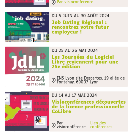
Par visioconférence
DU 5 JUIN AU 30 AOÛT 2024
Job Dating Régional :
rencontrez votre futur
employeur !
DU 25 AU 26 MAI 2024
Les Journées du Logiciel
Libre reviennent pour une
25e édition
ENS Lyon site Descartes, 19 allée de
Fontenay, 69007 Lyon
DU 14 AU 17 MAI 2024
Visioconférences découvertes
de la licence professionnelle
CoLibre
Par
Lien des
visioconférence
conférences