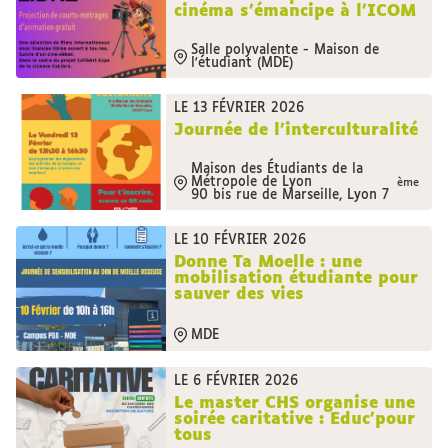
cinéma s’émancipe à l'ICOM
Salle polyvalente - Maison de
l'étudiant (MDE)
LE 13 FÉVRIER 2026
Journée de l'interculturalité
Maison des Étudiants de la
Métropole de Lyon
ème
90 bis rue de Marseille, Lyon 7
LE 10 FÉVRIER 2026
Donne Ta Moelle : une
mobilisation étudiante pour
sauver des vies
MDE
LE 6 FÉVRIER 2026
Le master CHS organise une
soirée caritative : Educ'pour
tous