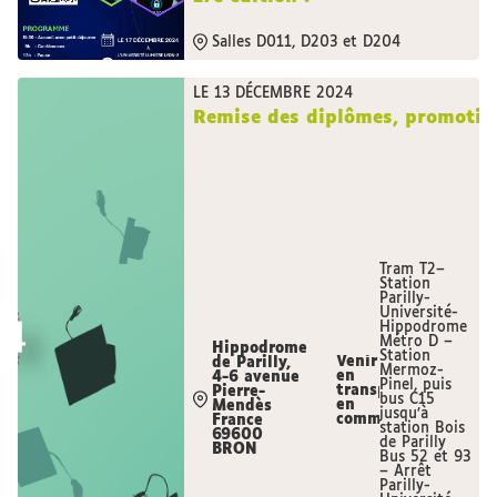
Salles D011, D203 et D204
LE 13 DÉCEMBRE 2024
Remise des diplômes, promoti
Tram T2–
Station
Parilly-
Université-
Hippodrome
Métro D –
Hippodrome
Station
Venir
de Parilly,
Mermoz-
en
4-6 avenue
Pinel, puis
transport
Pierre-
bus C15
en
Mendès
jusqu’à
commun
France
station Bois
69600
de Parilly
BRON
Bus 52 et 93
– Arrêt
Parilly-