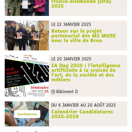
franco-allemande (UFA)
2025
LE 22 JANVIER 2025
Retour sur le projet
partenarial des M2 MUSE
avec la ville de Bron
LE 20 JANVIER 2025
IA Day 2025 : l’intelligence
artificielle à la croisée de
l’art, de la société et des
métiers
Bâtiment D
DU 6 JANVIER AU 20 AOÛT 2025
Calendrier Candidatures
2025-2026