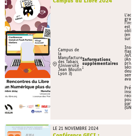
Campus du Libre 2024
L'accè
gratui
l’insc
est
obliga
(en li
sur pl
Inscri
Campus de
flash 
la
/e/OS
Manufacture
(Andr
Informations
des Tabacs
privé 
supplémentaires
(Université
sécuri
:
Jean Moulin
deux
Lyon 3)
semai
avant.
Pré-
inscri
reco
pour l
party
(GNU/
LE 21 NOVEMBRE 2024
Conférence GECI :