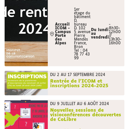
1er
étage du
bâtiment
D,
Accueil
bureau
-
ICOM -
D. 102
8h30-
Du lundi
Campus
5 avenue
12h00
au
Porte
Pierre
//
vendredi
des
Mendès
13h30-
Alpes
France,
16h00
Bron
Tel : 04
78 77 43
99
DU 2 AU 17 SEPTEMBRE 2024
Rentrée de l'ICOM et
inscriptions 2024-2025
DU 9 JUILLET AU 6 AOÛT 2024
Nouvelles sessions de
visioconférences découvertes
de CoLibre