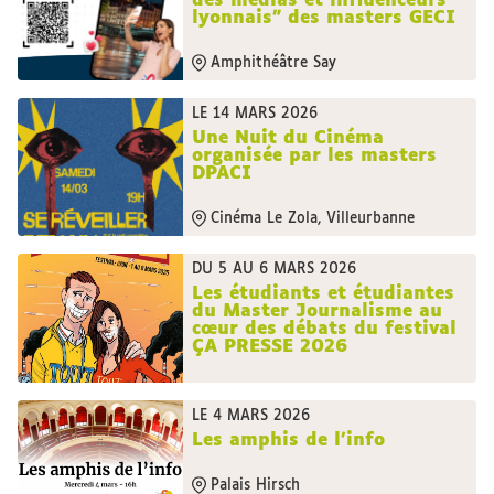
des médias et influenceurs
lyonnais" des masters GECI
Amphithéâtre Say
LE 14 MARS 2026
Une Nuit du Cinéma
organisée par les masters
DPACI
Cinéma Le Zola, Villeurbanne
DU 5 AU 6 MARS 2026
Les étudiants et étudiantes
du Master Journalisme au
cœur des débats du festival
ÇA PRESSE 2026
LE 4 MARS 2026
Les amphis de l'info
Palais Hirsch