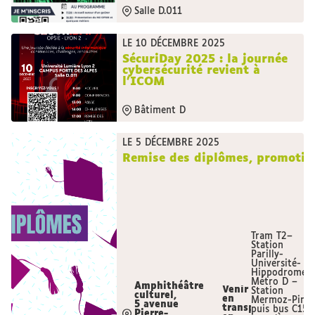
Salle D.011
LE 10 DÉCEMBRE 2025
SécuriDay 2025 : la journée
cybersécurité revient à
l'ICOM
Bâtiment D
LE 5 DÉCEMBRE 2025
Remise des diplômes, promoti
Tram T2–
Station
Parilly-
Université-
Hippodrome
Métro D –
Amphithéâtre
Venir
Station
culturel,
en
Mermoz-Pinel
5 avenue
transport
puis bus C15
Pierre-