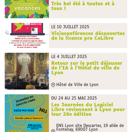
Très bel été à toutes et à
tous !
LE 10 JUILLET 2025
Visioconférences découvertes
de la licence pro CoLibre
LE 4 JUILLET 2025
Retour sur le petit déjeuner
de l'IA à l'Hôtel de ville de
Lyon
Hôtel de Ville de Lyon
DU 24 AU 25 MAI 2025
Les Journées du Logiciel
Libre reviennent à Lyon pour
leur 26e édition
ENS Lyon site Descartes, 19 allée de
Fontenay, 69007 Lyon