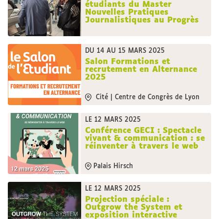
étudiants du Master
Nouvelles Pratiques
Journalistiques au Progrès
DU 14 AU 15 MARS 2025
Salon Formations et
recrutement en Alternance
2025
Cité | Centre de Congrès de Lyon
LE 12 MARS 2025
Conférence GECI : Spectacle
vivant & communication : se
réinventer à travers le web
Palais Hirsch
LE 12 MARS 2025
Projection spéciale :
Outgrow the System et
exposition interactive