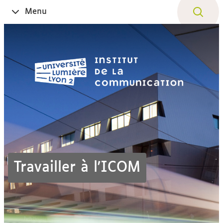
Aller
Navigation
Accès
Connexion
Menu
Ouvrir
au
directs
le
contenu
Travailler à l'ICOM