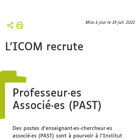
Vous
Mise à jour le 19 juil. 2022
Accueil
êtes
ici :
L'Institut
L'ICOM recrute
Professeur·es
Associé·es (PAST)
Des postes d'enseignant·es-chercheur·es
associé·es (PAST) sont à pourvoir à l'Institut