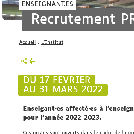
ENSEIGNANT.ES
Recrutement P
Vous
Accueil
L'Institut
êtes
ici :
DU 17 FÉVRIER
AU 31 MARS 2022
Enseigant·es affecté·es à l'ensei
pour l'année 2022-2023.
Ces postes sont ouverts dans le cadre de la p