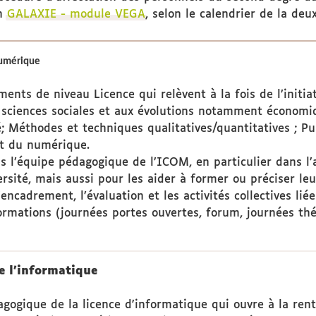
on
GALAXIE - module VEGA
, selon le calendrier de la d
numérique
nts de niveau Licence qui relèvent à la fois de l’initia
ciences sociales et aux évolutions notamment économiq
té; Méthodes et techniques qualitatives/quantitatives ; P
et du numérique.
s l’équipe pédagogique de l’ICOM, en particulier dans l
iversité, mais aussi pour les aider à former ou préciser le
ncadrement, l’évaluation et les activités collectives liée
ormations (journées portes ouvertes, forum, journées th
e l'informatique
agogique de la licence d'informatique qui ouvre à la re