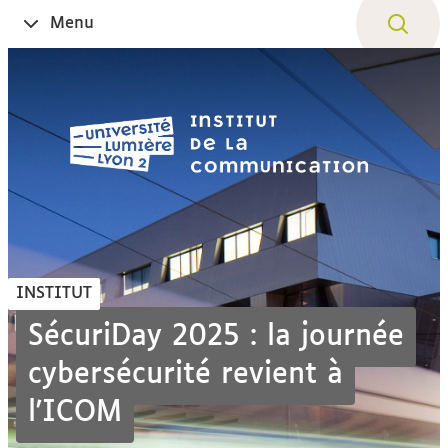
Aller
Navigation
Accès
Connexion
Menu
Ouvrir
au
directs
le
contenu
INSTITUT
SécuriDay 2025 : la journée
cybersécurité revient à
l'ICOM