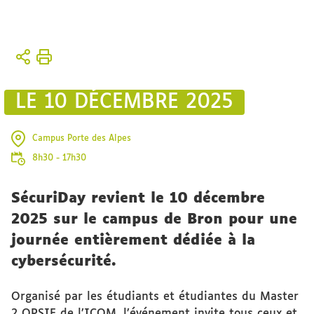
Vous
Accueil
êtes
ici :
L'Institut
LE 10 DÉCEMBRE 2025
Campus Porte des Alpes
8h30 - 17h30
SécuriDay revient le 10 décembre
2025 sur le campus de Bron pour une
journée entièrement dédiée à la
cybersécurité.
Organisé par les étudiants et étudiantes du Master
2 OPSIE de l’ICOM, l’événement invite tous ceux et