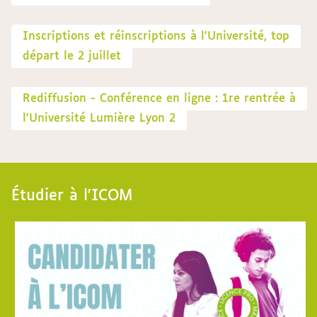
Inscriptions et réinscriptions à l'Université, top
départ le 2 juillet
Rediffusion - Conférence en ligne : 1re rentrée à
l'Université Lumière Lyon 2
Étudier à l'ICOM