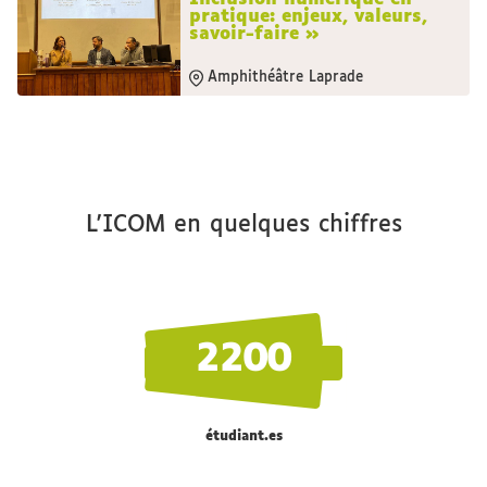
pratique: enjeux, valeurs,
savoir-faire »
Amphithéâtre Laprade
L'ICOM en quelques chiffres
2200
étudiant.es