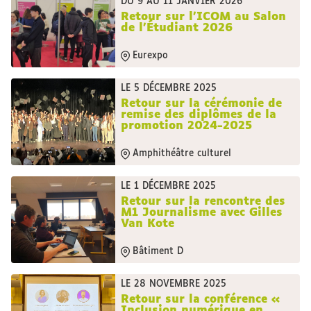
DU 9 AU 11 JANVIER 2026
Retour sur l'ICOM au Salon
de l'Étudiant 2026
Eurexpo
LE 5 DÉCEMBRE 2025
Retour sur la cérémonie de
remise des diplômes de la
promotion 2024-2025
Amphithéâtre culturel
LE 1 DÉCEMBRE 2025
Retour sur la rencontre des
M1 Journalisme avec Gilles
Van Kote
Bâtiment D
LE 28 NOVEMBRE 2025
Retour sur la conférence «
Inclusion numérique en