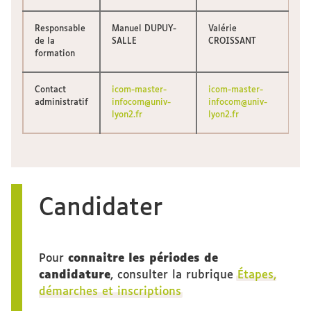
Responsable
Manuel DUPUY-
Valérie
de la
SALLE
CROISSANT
formation
Contact
icom-master-
icom-master-
administratif
infocom@univ-
infocom@univ-
lyon2.fr
lyon2.fr
Candidater
Pour
connaitre les périodes de
candidature
, consulter la rubrique
Étapes,
démarches et inscriptions