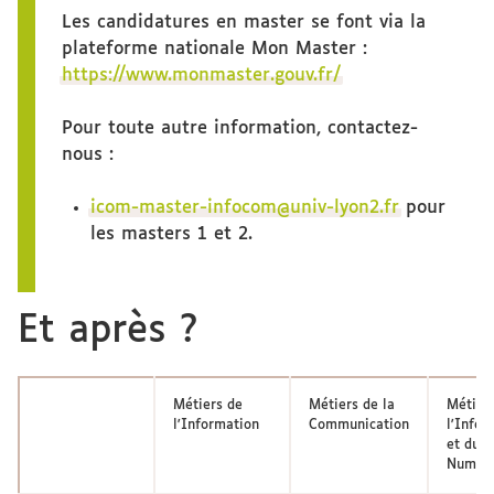
Les candidatures en master se font via la
plateforme nationale Mon Master :
https://www.monmaster.gouv.fr/
Pour toute autre information, contactez-
nous :
icom-master-infocom@univ-lyon2.fr
pour
les masters 1 et 2.
Et après ?
Métiers de
Métiers de la
Métier
l'Information
Communication
l'Infor
et du
Numéri