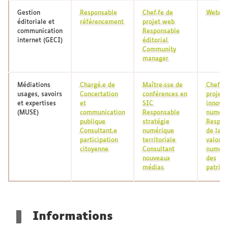
Gestion
Responsable
Chef·fe de
Webme
éditoriale et
référencement
projet web
communication
Responsable
internet (GECI)
éditorial
Community
manager
Médiations
Chargé.e de
Maître·sse de
Chef.fe
usages, savoirs
Concertation
conférences en
projet
et expertises
et
SIC
innovat
(MUSE)
communication
Responsable
numéri
publique
stratégie
Respon
Consultant.e
numérique
de la
participation
territoriale
valoris
citoyenne
Consultant
numéri
nouveaux
des
médias
patrim
Informations